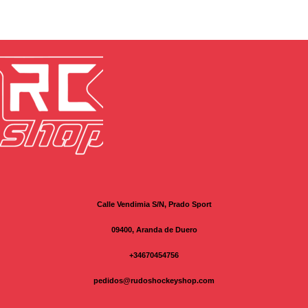
pueden
elegir
en
la
página
de
producto
Calle Vendimia S/N, Prado Sport
09400, Aranda de Duero
+34670454756
pedidos@rudoshockeyshop.com