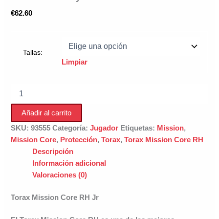
€
62.60
Tallas:
Limpiar
Torax
de
Hockey
Añadir al carrito
Mission
Core
SKU:
93555
Categoría:
Jugador
Etiquetas:
Mission
,
RH
Mission Core
,
Protección
,
Torax
,
Torax Mission Core RH
Jr
Descripción
cantidad
Información adicional
Valoraciones (0)
Torax Mission Core RH Jr