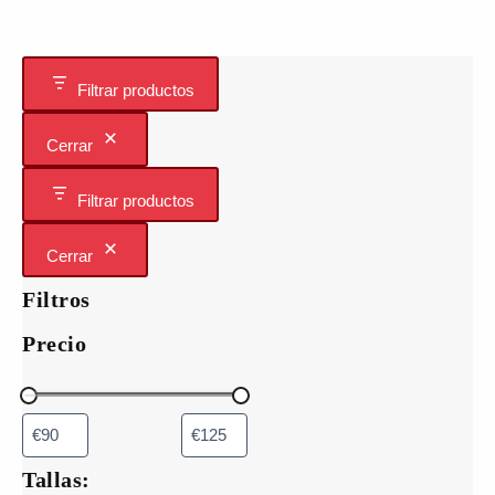
opciones
se
pueden
elegir
Filtrar productos
en
la
Cerrar
página
de
Filtrar productos
producto
Cerrar
Filtros
Precio
Tallas: