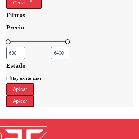
Cerrar
Filtros
Precio
Estado
D
Hay existencias
i
Aplicar
s
p
Aplicar
o
n
i
b
i
l