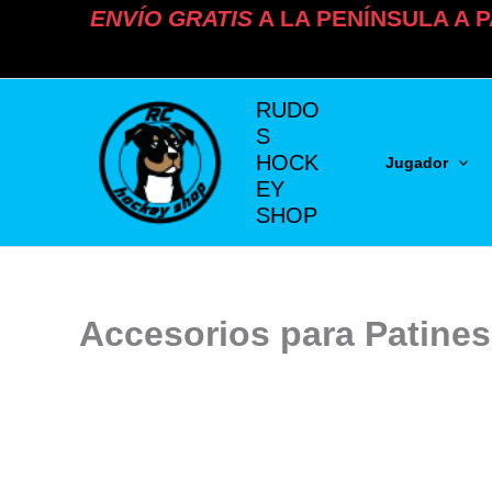
Ir
ENVÍO
GRATIS
A LA PENÍNSULA A P
al
contenido
RUDO
S
HOCK
Jugador
EY
SHOP
Accesorios para Patines