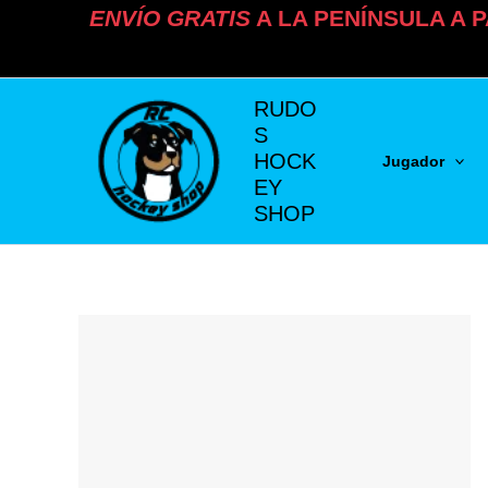
Ir
ENVÍO
GRATIS
A LA PENÍNSULA A P
al
contenido
RUDO
S
HOCK
Jugador
EY
SHOP