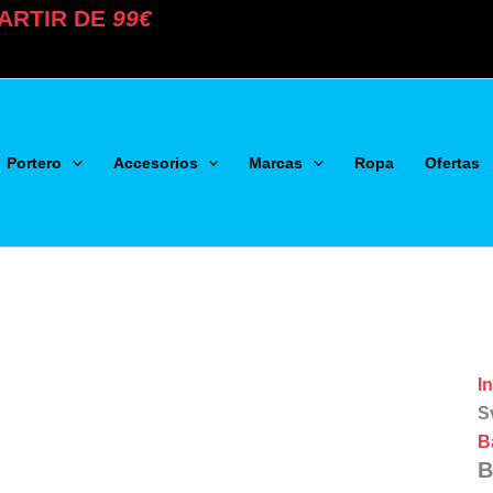
ARTIR DE
99€
Portero
Accesorios
Marcas
Ropa
Ofertas
In
S
B
B