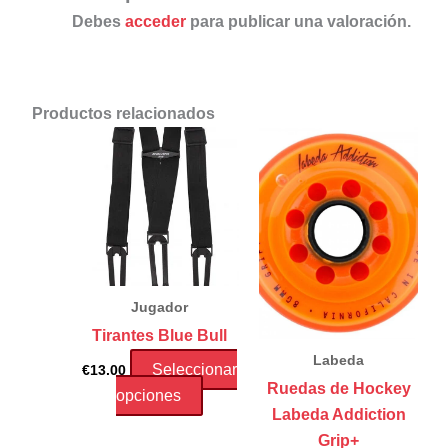
Debes
acceder
para publicar una valoración.
Productos relacionados
Jugador
Tirantes Blue Bull
Labeda
Seleccionar
€
13.00
Ruedas de Hockey
Este
opciones
Labeda Addiction
producto
Grip+
tiene