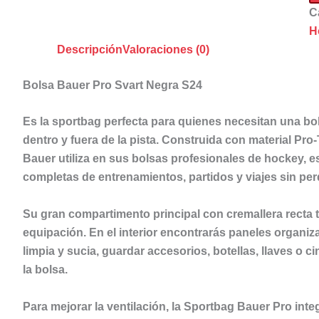
-
C
S
H
ca
Descripción
Valoraciones (0)
Bolsa Bauer Pro Svart Negra S24
Es la sportbag perfecta para quienes necesitan una bolsa
dentro y fuera de la pista. Construida con
material Pro-
Bauer utiliza en sus bolsas profesionales de hockey, 
completas de entrenamientos, partidos y viajes sin per
Su
gran compartimento principal con cremallera recta
t
equipación. En el interior encontrarás
paneles organiz
limpia y sucia, guardar accesorios, botellas, llaves o c
la bolsa.
Para mejorar la ventilación, la Sportbag Bauer Pro int