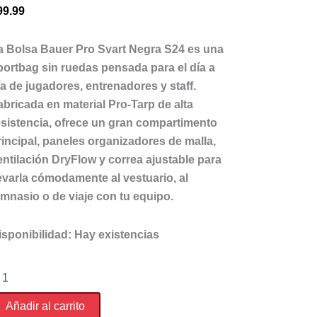
99.99
a Bolsa Bauer Pro Svart Negra S24
es una
portbag sin ruedas pensada para el día a
ía de jugadores, entrenadores y staff.
abricada en material Pro-Tarp de alta
esistencia, ofrece un gran compartimento
rincipal, paneles organizadores de malla,
entilación DryFlow y correa ajustable para
levarla cómodamente al vestuario, al
imnasio o de viaje con tu equipo.
isponibilidad:
Hay existencias
lsa
uer
o
Añadir al carrito
art