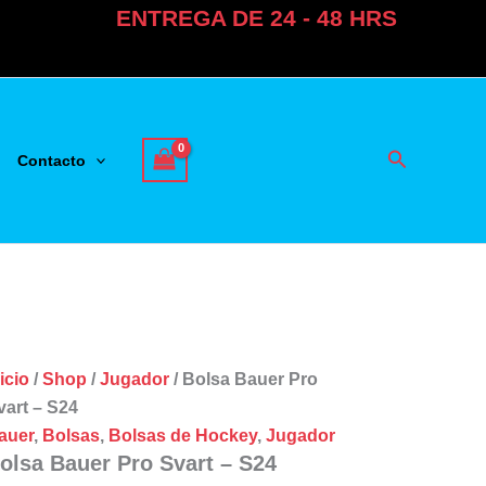
ENTREGA DE 24 - 48 HRS
Buscar
Contacto
icio
/
Shop
/
Jugador
/ Bolsa Bauer Pro
vart – S24
auer
,
Bolsas
,
Bolsas de Hockey
,
Jugador
olsa Bauer Pro Svart – S24