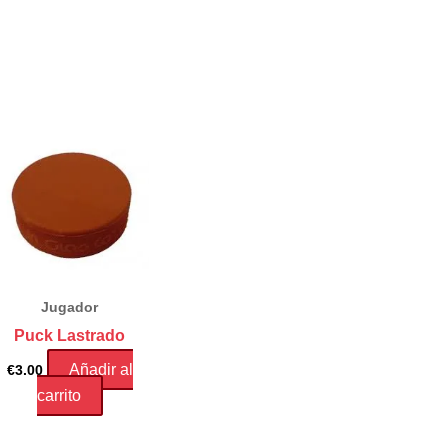
Jugador
Puck Lastrado
Añadir al
€
3.00
carrito