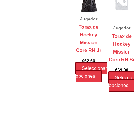
Jugador
Torax de
Jugador
Hockey
Torax de
Mission
Hockey
Core RH Jr
Mission
Core RH S
€
62.60
Seleccionar
€
69.00
Este
opciones
Seleccio
producto
opciones
tiene
múltiples
variantes.
Las
opciones
se