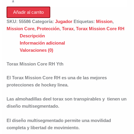
de
Hockey
Añadir al carrito
Mission
Core
SKU:
55586
Categoría:
Jugador
Etiquetas:
Mission
,
RH
Mission Core
,
Protección
,
Torax
,
Torax Mission Core RH
Yth
Descripción
cantidad
Información adicional
Valoraciones (0)
Torax Mission Core RH Yth
El Torax Mission Core RH es una de las mejores
protecciones de hockey linea.
Las almohadillas deel torax son transpirables y tienen un
diseño multisegmentado.
El diseño multisegmentado permite una movilidad
completa y libertad de movimiento.