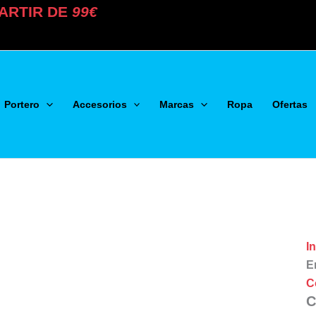
ARTIR DE
99€
Portero
Accesorios
Marcas
Ropa
Ofertas
In
E
C
C