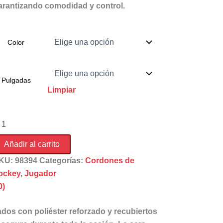
arantizando comodidad y control.
Color
Pulgadas
Limpiar
ordones
cerados
ue
Añadir al carrito
ort
ntidad
KU:
98394
Categorías:
Cordones de
ockey
,
Jugador
0)
dos con poliéster reforzado y recubiertos