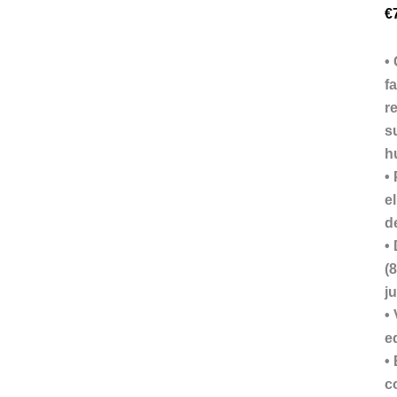
€
•
f
r
s
h
•
e
d
•
(
j
•
e
•
c