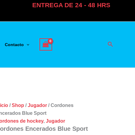
ENTREGA DE 24 - 48 HRS
Buscar
Contacto
icio
/
Shop
/
Jugador
/ Cordones
ncerados Blue Sport
ordones de hockey
,
Jugador
ordones Encerados Blue Sport