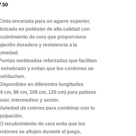
7.50
 Cinta encerada para un agarre superior,
abricada en poliéster de alta calidad con
ecubrimiento de cera que proporciona
ujeción duradera y resistencia a la
umedad.
 Puntas moldeadas reforzadas que facilitan
l enhebrado y evitan que los cordones se
eshilachen.
 Disponibles en diferentes longitudes
84 cm, 96 cm, 108 cm, 120 cm) para patines
unior, intermedios y senior.
 Variedad de colores para combinar con tu
quipación.
 El recubrimiento de cera evita que los
ordones se aflojen durante el juego,