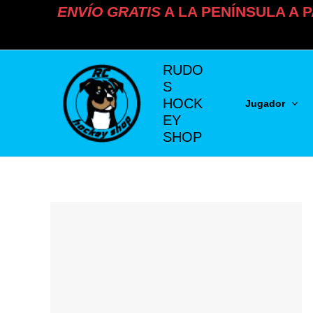
Ir
ENVÍO
GRATIS
A LA PENÍNSULA A P
al
contenido
RUDO
S
HOCK
Jugador
EY
SHOP