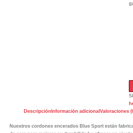
g
C
En
Bl
Sp
ca
S
h
Descripción
Información adicional
Valoraciones (
Nuestros cordones encerados Blue Sport están fabrica