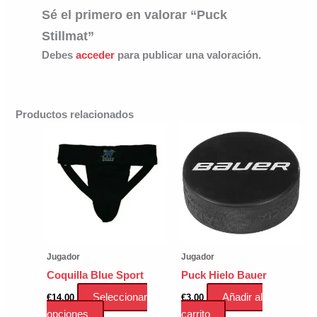
Sé el primero en valorar “Puck
Stillmat”
Debes
acceder
para publicar una valoración.
Productos relacionados
Jugador
Jugador
Coquilla Blue Sport
Puck Hielo Bauer
Seleccionar
Añadir al
€
14.00
€
3.00
Este
opciones
carrito