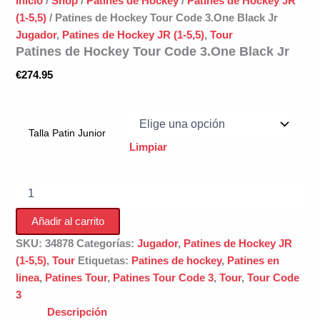
Inicio
/
Shop
/
Patines de Hockey
/
Patines de Hockey JR
(1-5,5)
/ Patines de Hockey Tour Code 3.One Black Jr
Jugador
,
Patines de Hockey JR (1-5,5)
,
Tour
Patines de Hockey Tour Code 3.One Black Jr
€
274.95
Talla Patin Junior
Limpiar
Patines
de
Hockey
Añadir al carrito
Tour
Code
SKU:
34878
Categorías:
Jugador
,
Patines de Hockey JR
3.One
(1-5,5)
,
Tour
Etiquetas:
Patines de hockey
,
Patines en
Black
linea
,
Patines Tour
,
Patines Tour Code 3
,
Tour
,
Tour Code
Jr
3
cantidad
Descripción