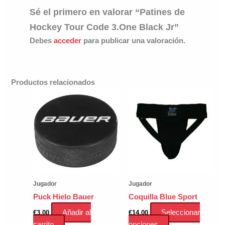
Sé el primero en valorar “Patines de
Hockey Tour Code 3.One Black Jr”
Debes
acceder
para publicar una valoración.
Productos relacionados
Jugador
Jugador
Puck Hielo Bauer
Coquilla Blue Sport
Añadir al
Seleccionar
€
3.00
€
14.00
Este
carrito
opciones