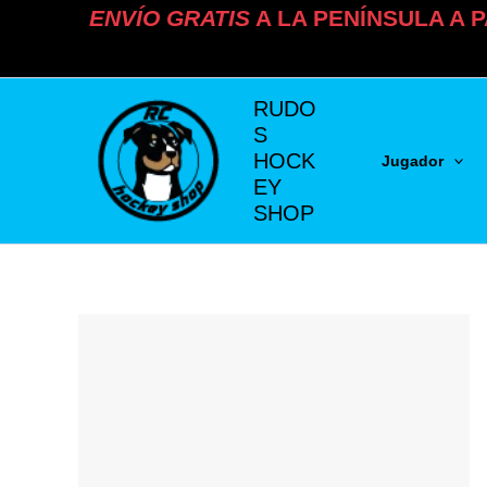
Ir
ENVÍO
GRATIS
A LA PENÍNSULA A P
al
contenido
RUDO
S
HOCK
Jugador
EY
SHOP