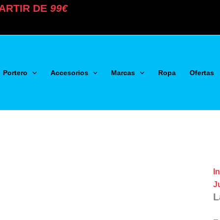
ARTIR DE
99€
Portero
Accesorios
Marcas
Ropa
Ofertas
In
J
L