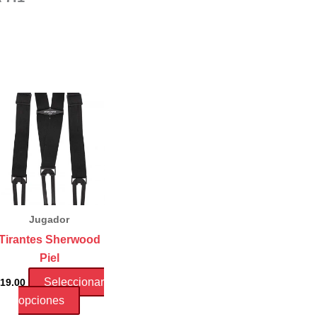
Jugador
Tirantes Sherwood
Piel
Seleccionar
19.00
Este
opciones