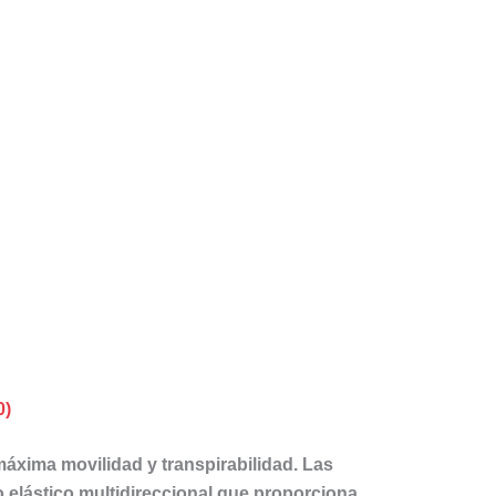
0)
áxima movilidad y transpirabilidad. Las
 elástico multidireccional que proporciona