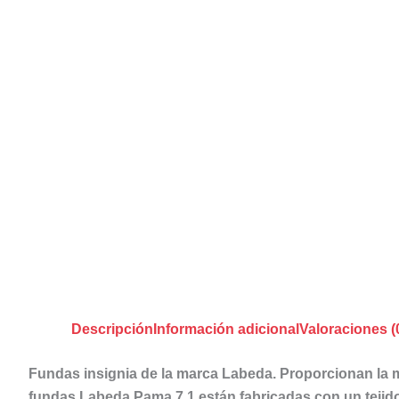
Descripción
Información adicional
Valoraciones (
Fundas insignia de la marca Labeda. Proporcionan la m
fundas Labeda Pama 7.1 están fabricadas con un tejido