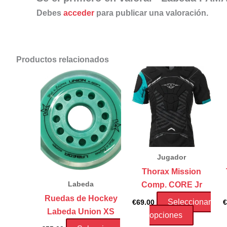
Debes
acceder
para publicar una valoración.
Productos relacionados
Jugador
Thorax Mission
Comp. CORE Jr
Labeda
Ruedas de Hockey
Seleccionar
€
69.00
€
Labeda Union XS
Este
opciones