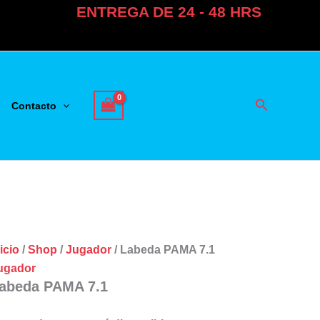
ENTREGA DE 24 - 48 HRS
Buscar
Contacto
icio
/
Shop
/
Jugador
/ Labeda PAMA 7.1
ugador
abeda PAMA 7.1