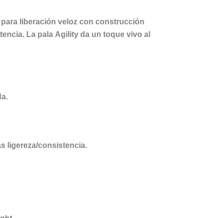
para liberación veloz con construcción
encia. La pala
Agility
da un toque vivo al
da.
s ligereza/consistencia.