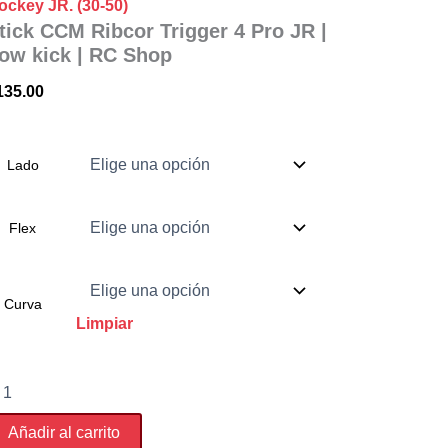
ockey JR. (30-50)
tick CCM Ribcor Trigger 4 Pro JR |
ow kick | RC Shop
135.00
Lado
Flex
Curva
Limpiar
ick
CM
bcor
Añadir al carrito
igger