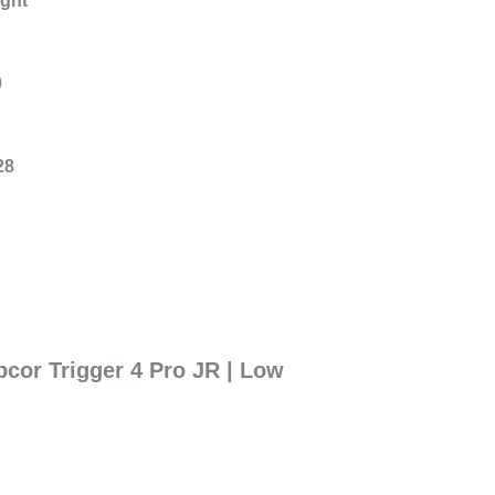
ight
0
28
bcor Trigger 4 Pro JR | Low