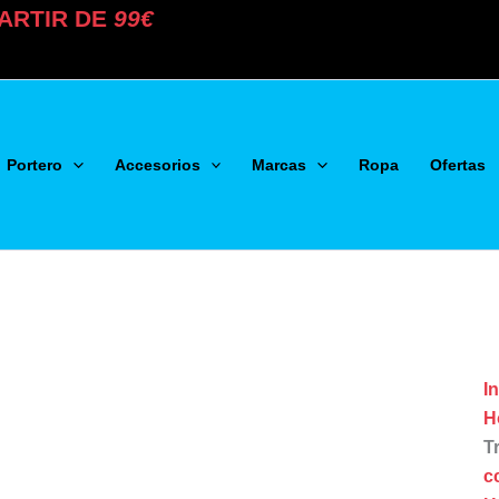
ARTIR DE
99€
Portero
Accesorios
Marcas
Ropa
Ofertas
In
H
T
c