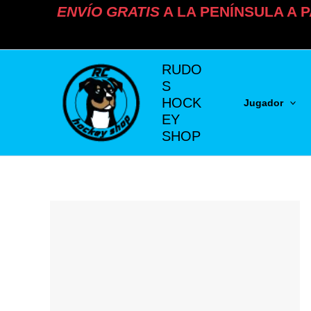
Ir
ENVÍO
GRATIS
A LA PENÍNSULA A P
al
contenido
RUDO
S
HOCK
Jugador
EY
SHOP