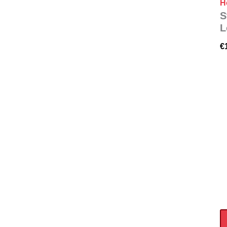
H
S
L
€
St
C
Ri
Tr