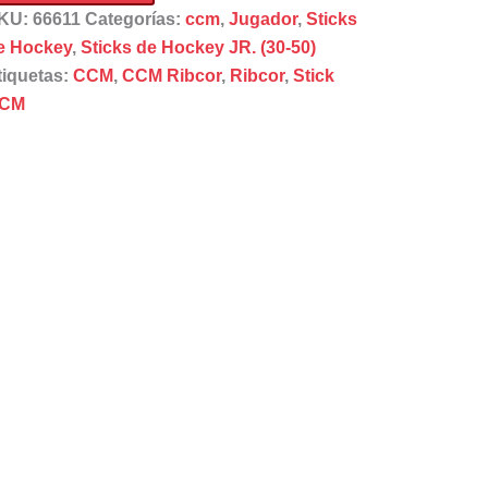
KU:
66611
Categorías:
ccm
,
Jugador
,
Sticks
o
e Hockey
,
Sticks de Hockey JR. (30-50)
R
tiquetas:
CCM
,
CCM Ribcor
,
Ribcor
,
Stick
ow
CM
ck
C
hop
ntidad