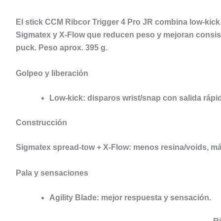
El
stick CCM Ribcor Trigger 4 Pro JR
combina
low-kick
Sigmatex
y
X-Flow
que reducen peso y mejoran consist
puck. Peso aprox.
395 g.
Golpeo y liberación
Low-kick
: disparos wrist/snap con salida rápi
Construcción
Sigmatex spread-tow
+
X-Flow
: menos resina/voids, má
Pala y sensaciones
Agility Blade
: mejor respuesta y sensación.