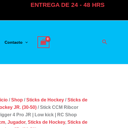
ENTREGA DE 24 - 48 HRS
Buscar
Contacto
icio
/
Shop
/
Sticks de Hockey
/
Sticks de
ockey JR. (30-50)
/ Stick CCM Ribcor
rigger 4 Pro JR | Low kick | RC Shop
cm
,
Jugador
,
Sticks de Hockey
,
Sticks de