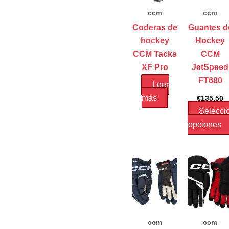
ccm
ccm
Coderas de
Guantes d
hockey
Hockey
CCM Tacks
CCM
XF Pro
JetSpeed
FT680
Leer
más
€
135.50
Selecci
opciones
ccm
ccm