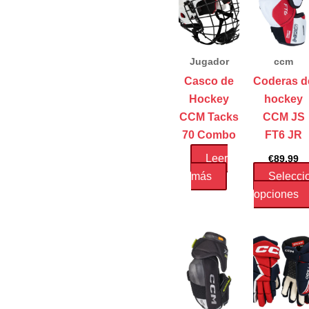
Jugador
ccm
Casco de
Coderas d
Hockey
hockey
CCM Tacks
CCM JS
70 Combo
FT6 JR
Leer
€
89.99
más
Selecci
opciones