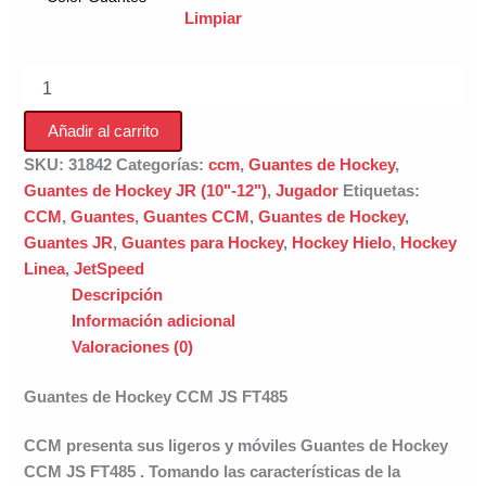
Limpiar
Guantes
de
Hockey
Añadir al carrito
CCM
JS
SKU:
31842
Categorías:
ccm
,
Guantes de Hockey
,
FT485
Guantes de Hockey JR (10"-12")
,
Jugador
Etiquetas:
cantidad
CCM
,
Guantes
,
Guantes CCM
,
Guantes de Hockey
,
Guantes JR
,
Guantes para Hockey
,
Hockey Hielo
,
Hockey
Linea
,
JetSpeed
Descripción
Información adicional
Valoraciones (0)
Guantes de Hockey CCM JS FT485
CCM presenta sus ligeros y móviles Guantes de Hockey
CCM JS FT485 . Tomando las características de la