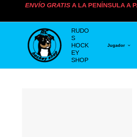
Ir
ENVÍO
GRATIS
A LA PENÍNSULA A P
al
contenido
RUDO
S
HOCK
Jugador
EY
SHOP