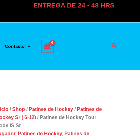
ENTREGA DE 24 - 48 HRS
Buscar
Contacto
icio
/
Shop
/
Patines de Hockey
/
Patines de
ockey Sr ( 6-12)
/ Patines de Hockey Tour
ode IS Sr
ugador
,
Patines de Hockey
,
Patines de