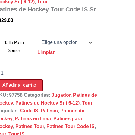
ockey Sr ( 6-12)
,
Tour
atines de Hockey Tour Code IS Sr
329.00
Talla Patin
Senior
Limpiar
tines
e
ockey
Añadir al carrito
ur
ode
KU:
97758
Categorías:
Jugador
,
Patines de
ockey
,
Patines de Hockey Sr ( 6-12)
,
Tour
tiquetas:
Code IS
,
Patines
,
Patines de
ntidad
ockey
,
Patines en linea
,
Patines para
ockey
,
Patines Tour
,
Patines Tour Code IS
,
our
,
Tour IS