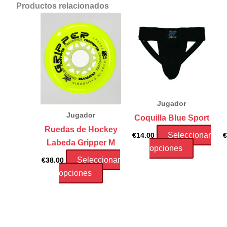
Productos relacionados
Jugador
Jugador
Coquilla Blue Sport
Ruedas de Hockey
Seleccionar
€
14.00
€
Labeda Gripper M
Este
opciones
Seleccionar
€
38.00
product
Este
opciones
tiene
producto
múltiple
tiene
variantes
múltiples
Las
variantes.
opcione