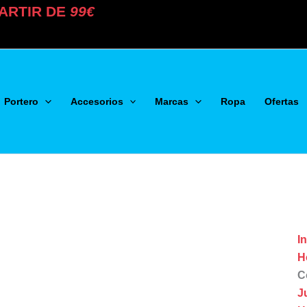
ARTIR DE
99€
Portero
Accesorios
Marcas
Ropa
Ofertas
In
H
C
J