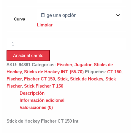
Curva
Limpiar
Stick
de
Hockey
Añadir al carrito
Fischer
CT
SKU:
94391
Categorías:
Fischer
,
Jugador
,
Sticks de
150
Hockey
,
Sticks de Hockey INT. (55-70)
Etiquetas:
CT 150
,
Int
Fischer
,
Fischer CT 150
,
Stick
,
Stick de Hockey
,
Stick
cantidad
Fischer
,
Stick Fischer T 150
Descripción
Información adicional
Valoraciones (0)
Stick de Hockey Fischer CT 150 Int