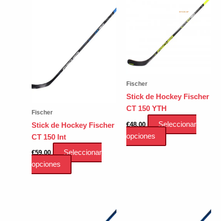
Fischer
Stick de Hockey Fischer
CT 150 YTH
Fischer
Seleccionar
€
48.00
Stick de Hockey Fischer
Este
opciones
CT 150 Int
producto
Seleccionar
€
59.00
tiene
Este
opciones
múltiples
producto
variantes.
tiene
Las
múltiples
opciones
variantes.
se