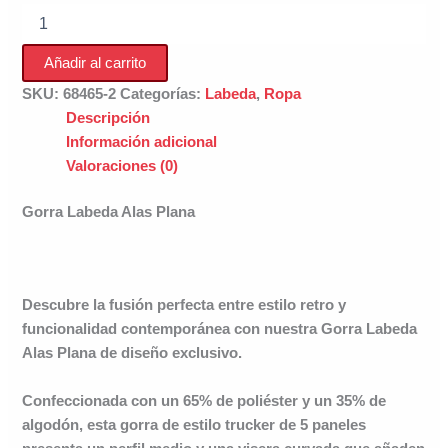
Gorra
Labeda
Alas
Añadir al carrito
Plana
cantidad
SKU:
68465-2
Categorías:
Labeda
,
Ropa
Descripción
Información adicional
Valoraciones (0)
Gorra Labeda Alas Plana
Descubre la fusión perfecta entre estilo retro y
funcionalidad contemporánea con nuestra
Gorra Labeda
Alas Plana
de diseño exclusivo.
Confeccionada con un
65% de poliéste
r y un
35% de
algodó
n, esta gorra de
estilo trucker de 5 paneles