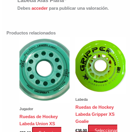
Labeda Alas Plana”
Debes
acceder
para publicar una valoración.
Productos relacionados
Labeda
Ruedas de Hockey
Jugador
Labeda Gripper XS
Ruedas de Hockey
Goalie
Labeda Union XS
Seleccionar
€
38.00