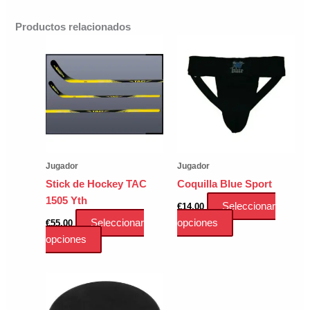
Productos relacionados
Jugador
Jugador
Stick de Hockey TAC
Coquilla Blue Sport
1505 Yth
Seleccionar
€
14.00
Este
Seleccionar
opciones
€
55.00
Este
producto
opciones
producto
tiene
tiene
múltiples
múltiples
variantes.
variantes.
Las