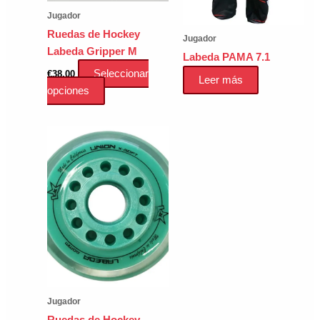
Jugador
Ruedas de Hockey
Jugador
Labeda Gripper M
Labeda PAMA 7.1
Seleccionar
€
38.00
Leer más
Este
opciones
producto
tiene
múltiples
variantes.
Las
opciones
se
pueden
elegir
en
la
página
Jugador
de
Ruedas de Hockey