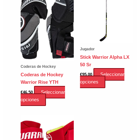
Jugador
Stick Warrior Alpha LX
50 Sr
Coderas de Hockey
Seleccionar
€
95.00
Coderas de Hockey
Este
opciones
Warrior Rise YTH
producto
Seleccionar
€
46.50
tiene
Este
opciones
múltiples
producto
variantes.
tiene
Las
múltiples
opciones
variantes.
se
Las