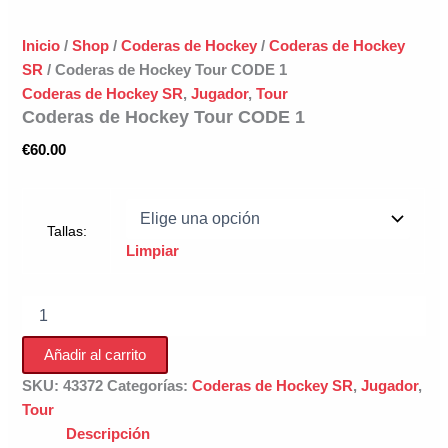
Inicio
/
Shop
/
Coderas de Hockey
/
Coderas de Hockey
SR
/ Coderas de Hockey Tour CODE 1
Coderas de Hockey SR
,
Jugador
,
Tour
Coderas de Hockey Tour CODE 1
€
60.00
Tallas:
Limpiar
Coderas
de
Hockey
Añadir al carrito
Tour
CODE
SKU:
43372
Categorías:
Coderas de Hockey SR
,
Jugador
,
1
Tour
cantidad
Descripción