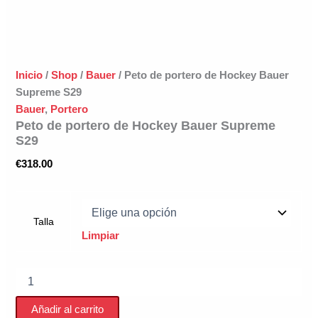
Inicio
/
Shop
/
Bauer
/ Peto de portero de Hockey Bauer
Supreme S29
Bauer
,
Portero
Peto de portero de Hockey Bauer Supreme
S29
€
318.00
Talla
Limpiar
Peto
de
portero
Añadir al carrito
de