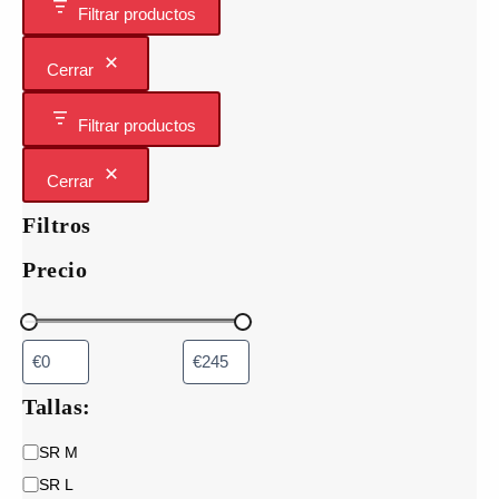
Filtrar productos
Cerrar
Filtrar productos
Cerrar
Filtros
Precio
Tallas:
T
SR M
a
SR L
l