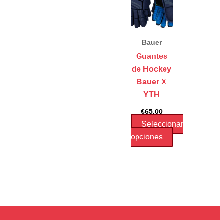
Bauer
Guantes
de Hockey
Bauer X
YTH
€
65.00
Seleccionar
opciones
Este
producto
tiene
múltiples
variantes.
Las