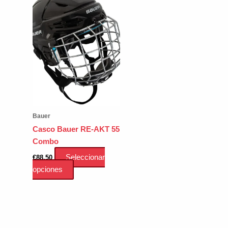
Bauer
Casco Bauer RE-AKT 55
Combo
Seleccionar
€
88.50
Este
opciones
producto
tiene
múltiples
variantes.