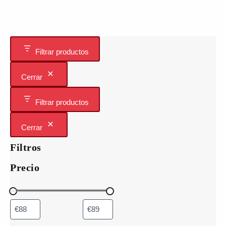
Las
opciones
se
pueden
elegir
Filtrar productos
en
la
Cerrar
página
de
Filtrar productos
producto
Cerrar
Filtros
Precio