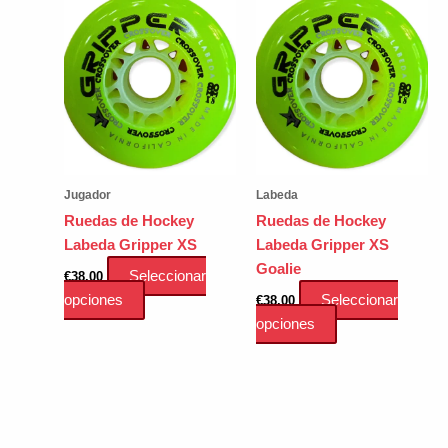
Jugador
Labeda
Ruedas de Hockey
Ruedas de Hockey
Labeda Gripper XS
Labeda Gripper XS
Goalie
Seleccionar
€
38.00
Este
opciones
Seleccionar
€
38.00
producto
Este
opciones
tiene
producto
múltiples
tiene
variantes.
múltiples
Las
variantes.
opciones
Las