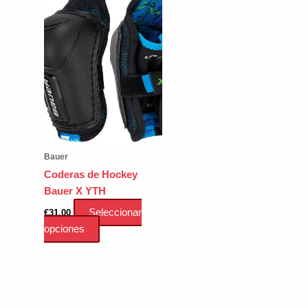
Bauer
Coderas de Hockey
Bauer X YTH
Seleccionar
€
31.00
Este
opciones
producto
tiene
múltiples
variantes.